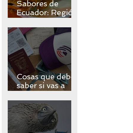
Sabores de
Ecuador: Región
Insular
Cosas que debes
saber si vas a
viajar a
Galápagos