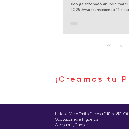
sido galardonado en los Smart 
2025 Awards, recibiendo 11 distin
Buscar por tags
¡Creamos tu P
Síguenos
Urdesa, Victo Emilio Estrada Edificio 810, Of
Guayacanes e Higueras.
Guayaquil, Guayas