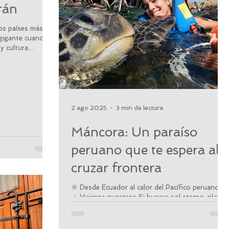
rán
los países más
gigante cuando
 cultura....
2 ago 2025
3 min de lectura
Máncora: Un paraíso
peruano que te espera al
cruzar frontera
🌞 Desde Ecuador al calor del Pacífico peruano 🌊
🐢 Viajeros nuestros Si buscas sol eterno, playas
Bonitas, tortugas marinas y un...