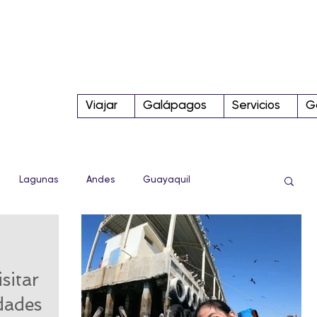
Viajar
Galápagos
Servicios
G
Lagunas
Andes
Guayaquil
Sierra
Conoce más!
Tips
Parque Nacional
sitar
Internacional
dades