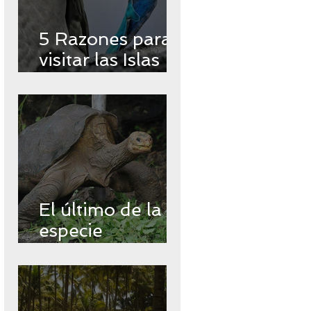
5 Razones para
visitar las Islas
Encantadas
El último de la
especie
Chelonoidos
abingdonii