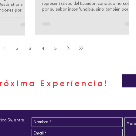
representativos del Ecuador, conocido no solo
Destinations
por su sabor inconfundible, sino también por su
ciones por...
carga cultural y religiosa.
1
2
3
4
5
róxima Experiencia!
icina 34, entre