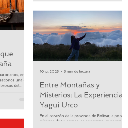
 que
taña
10 jul 2025
3 min de lectura
atorianos, en el
 esconde una de
Entre Montañas y
brosas del...
Misterios: La Experiencia
Yagui Urco
En el corazón de la provincia de Bolívar, a pocos
minutos de Guaranda, se encuentra un rincón
lleno de energía ancestral, paisajes que...