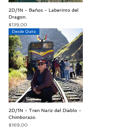
2D/1N - Baños - Laberinto del
Dragon.
Precio
$139,00
Desde Quito
2D/1N - Tren Nariz del Diablo -
Chimborazo.
Precio
$169,00