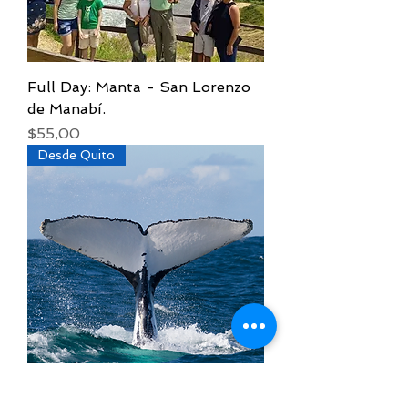
Full Day: Manta - San Lorenzo
de Manabí.
Precio
$55,00
Desde Quito
Full Day: Frailes - Avistamiento