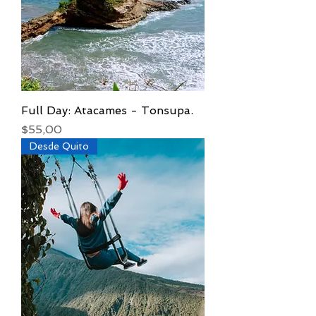
Full Day: Atacames - Tonsupa.
Precio
$55,00
Desde Quito