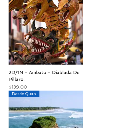
2D/1N - Ambato - Diablada De
Pillaro.
Precio
$139,00
Desde Quito