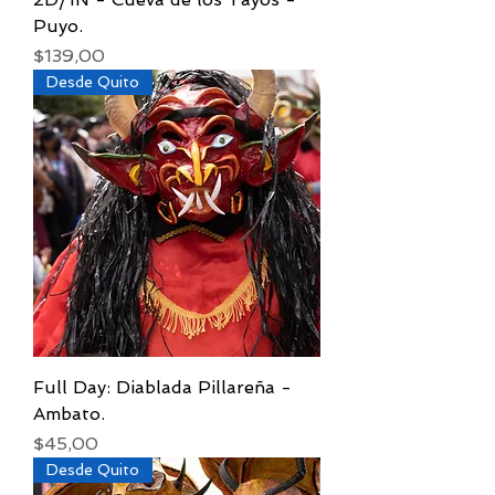
Puyo.
Precio
$139,00
Desde Quito
Full Day: Diablada Pillareña -
Ambato.
Precio
$45,00
Desde Quito