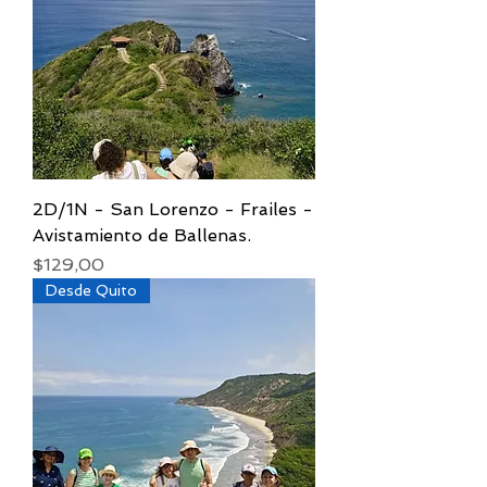
2D/1N - San Lorenzo - Frailes -
Avistamiento de Ballenas.
Precio
$129,00
Desde Quito