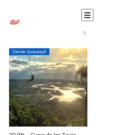
Busca
r:
Desde Guayaquil
2D/1N - Cueva de los Tayos -