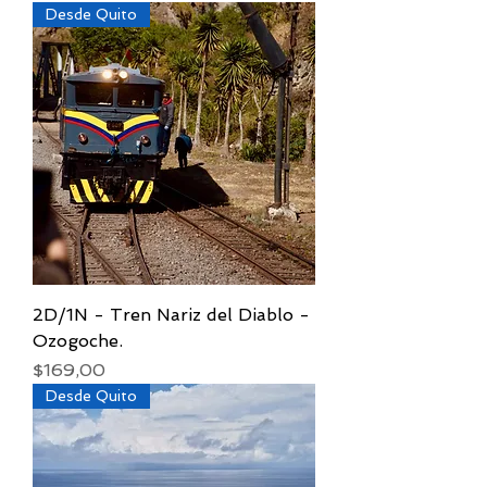
Desde Quito
2D/1N - Tren Nariz del Diablo -
Ozogoche.
Precio
$169,00
Desde Quito