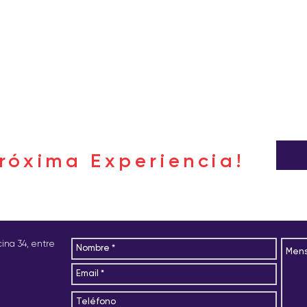
róxima Experiencia!
icina 34, entre