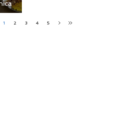
nica
1
2
3
4
5