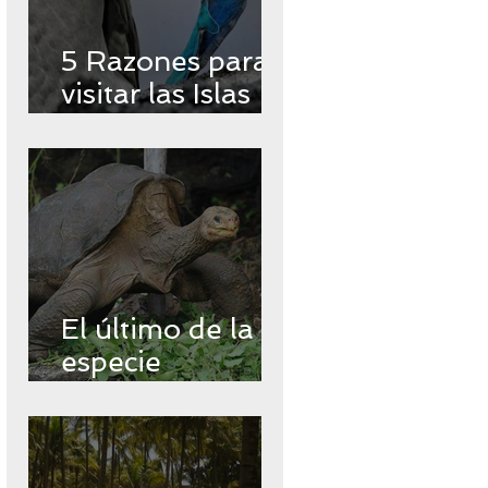
5 Razones para
visitar las Islas
Encantadas
El último de la
especie
Chelonoidos
abingdonii