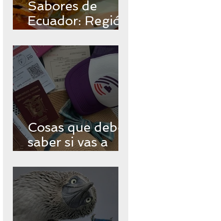
Sabores de
Ecuador: Región
Insular
Cosas que debes
saber si vas a
viajar a
Galápagos