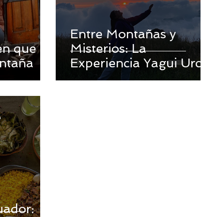
Entre Montañas y
en que
Misterios: La
ontaña
Experiencia Yagui Urco
a
uador: