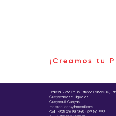
Buscar por tags
¡Creamos tu P
Síguenos
Urdesa, Victo Emilio Estrada Edificio 810, Of
Guayacanes e Higueras.
Guayaquil, Guayas
meetecuador@hotmail.com
Cel: (+593) 096 188 4845 - 096 142 3953