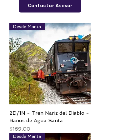
Contactar Asesor
Desde Manta
2D/1N - Tren Nariz del Diablo -
Baños de Agua Santa
Precio
$169,00
Desde Manta