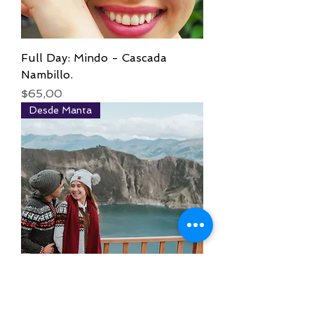
Full Day: Mindo - Cascada
Nambillo.
Precio
$65,00
Desde Manta
Full Day: Laguna de Quilotoa.