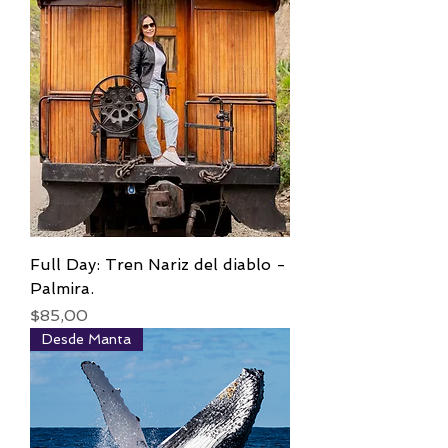
Full Day: Tren Nariz del diablo -
Palmira.
Precio
$85,00
Desde Manta