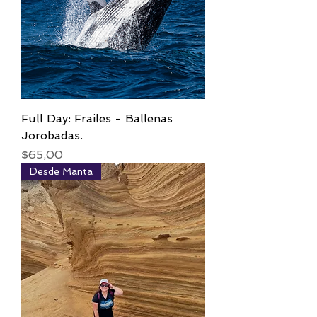
Full Day: Frailes - Ballenas
Jorobadas.
Precio
$65,00
Desde Manta