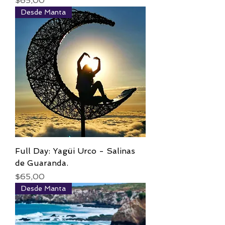
$65,00
Desde Manta
Full Day: Yagüi Urco - Salinas
de Guaranda.
Precio
$65,00
Desde Manta