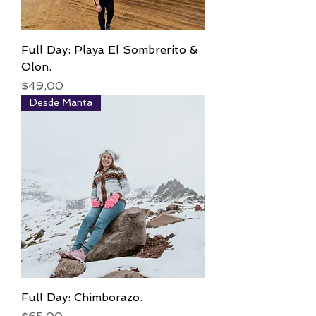
Full Day: Playa El Sombrerito &
Olon.
Precio
$49,00
Desde Manta
Full Day: Chimborazo.
Precio