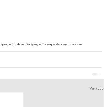
lápagos
Tips
Islas Galápagos
Consejos
Recomendaciones
Ver todo