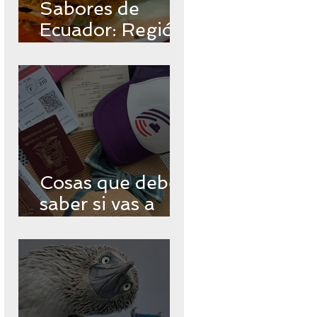
Sabores de
Ecuador: Región
Insular
Cosas que debes
saber si vas a
viajar a
Galápagos