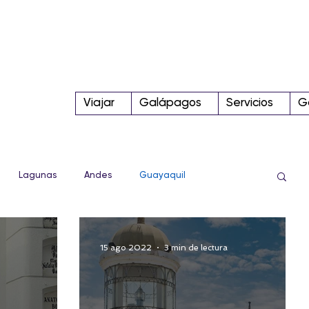
Viajar
Galápagos
Servicios
G
Lagunas
Andes
Guayaquil
Sierra
Conoce más!
Tips
Parque Nacional
15 ago 2022
3 min de lectura
Internacional