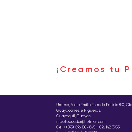
Buscar por tags
¡Creamos tu P
Síguenos
Urdesa, Victo Emilio Estrada Edificio 810, Of
Guayacanes e Higueras.
Guayaquil, Guayas
meetecuador@hotmail.com
Cel: (+593) 096 188 4845 - 096 142 3953