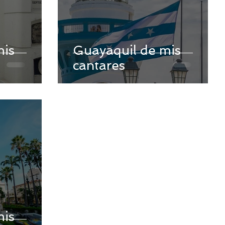
mis
Guayaquil de mis
cantares
mis