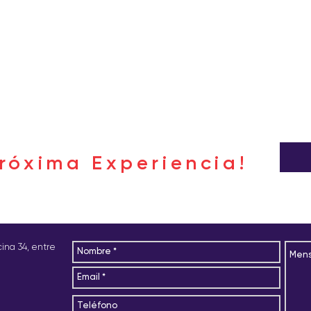
róxima Experiencia!
icina 34, entre