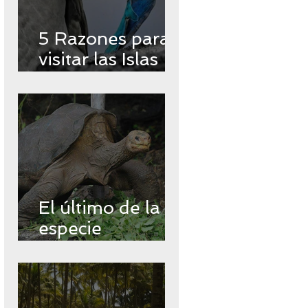
5 Razones para
visitar las Islas
Encantadas
El último de la
especie
Chelonoidos
abingdonii