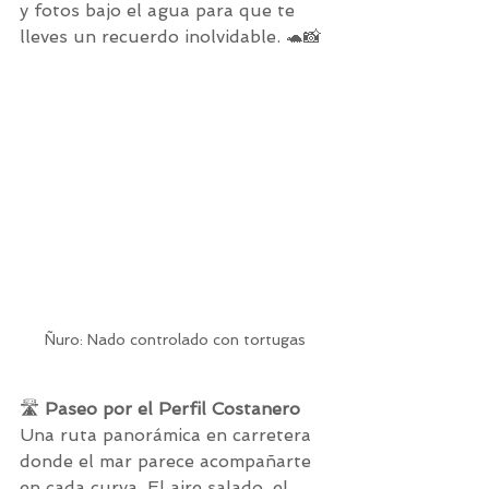
y fotos bajo el agua para que te 
lleves un recuerdo inolvidable. 🐢📸
Ñuro: Nado controlado con tortugas
🛣️ 
Paseo por el Perfil Costanero
Una ruta panorámica en carretera 
donde el mar parece acompañarte 
en cada curva. El aire salado, el 