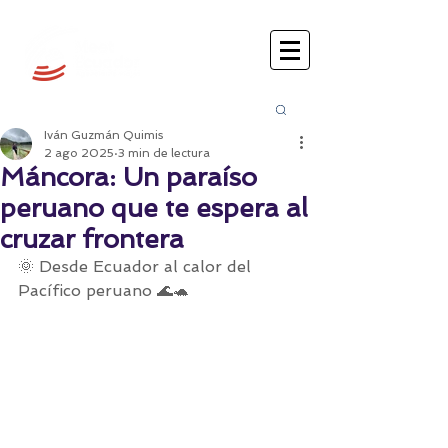
Busca
r:
Iván Guzmán Quimis
2 ago 2025
3 min de lectura
Máncora: Un paraíso
peruano que te espera al
cruzar frontera
🌞 Desde Ecuador al calor del 
Pacífico peruano 🌊🐢