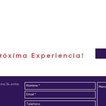
róxima Experiencia!
icina 34, entre