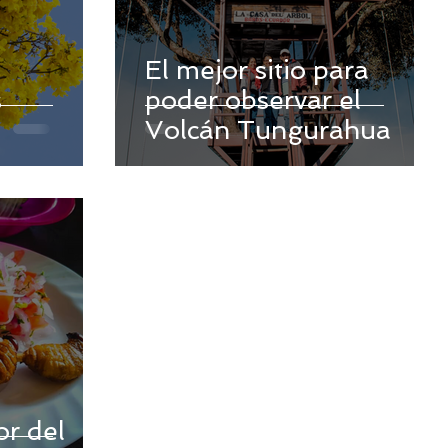
El mejor sitio para
s
poder observar el
Volcán Tungurahua
or del