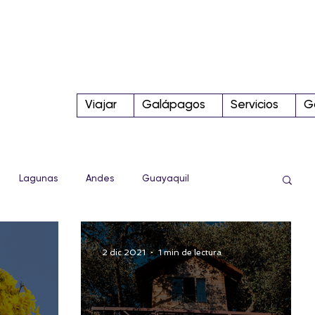
Viajar
Galápagos
Servicios
G
Lagunas
Andes
Guayaquil
Sierra
Conoce más!
Tips
Parque Nacional
2 dic 2021
1 min de lectura
Internacional