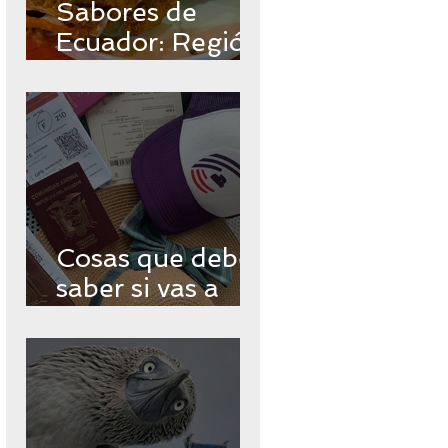
Sabores de
Ecuador: Región
Insular
Cosas que debes
saber si vas a
viajar a
Galápagos