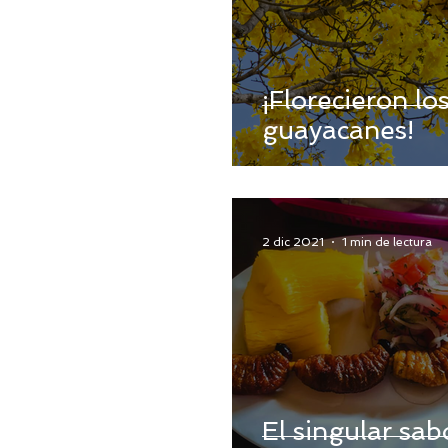
¡Florecieron lo
guayacanes!
2 dic 2021
1 min de lectura
El singular sab