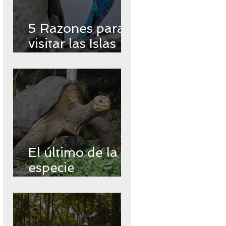
5 Razones para
visitar las Islas
Encantadas
El último de la
especie
Chelonoidos
abingdonii