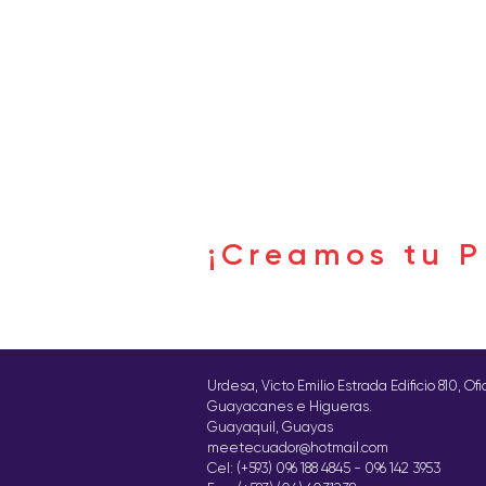
Buscar por tags
¡Creamos tu P
Síguenos
Urdesa, Victo Emilio Estrada Edificio 810, Of
Guayacanes e Higueras.
Guayaquil, Guayas
meetecuador@hotmail.com
Cel: (+593) 096 188 4845 - 096 142 3953