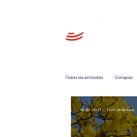
Todas las entradas
Cotopaxi
Galápagos
Fauna
16 dic 2021
1 min de lectura
Gastronomía
Amazonia