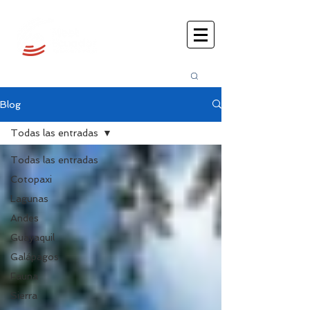
Busca
r:
Blog
Todas las entradas
Todas las entradas
Cotopaxi
Lagunas
Andes
Guayaquil
Galápagos
Fauna
Sierra