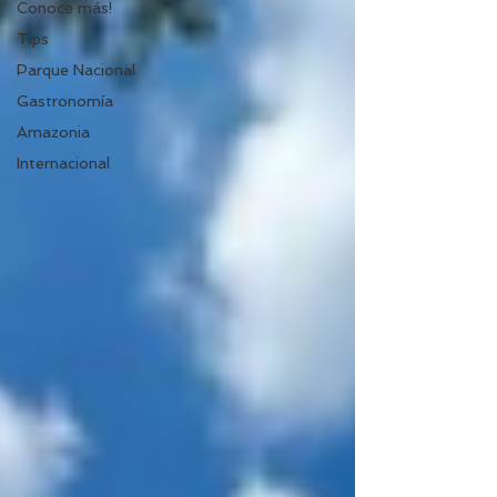
Conoce más!
Tips
Parque Nacional
Gastronomía
Amazonia
Internacional