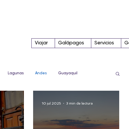
Viajar
Galápagos
Servicios
G
Lagunas
Andes
Guayaquil
Sierra
Conoce más!
Tips
Parque Nacional
10 jul 2025
3 min de lectura
Internacional