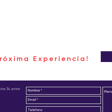
róxima Experiencia!
icina 34, entre