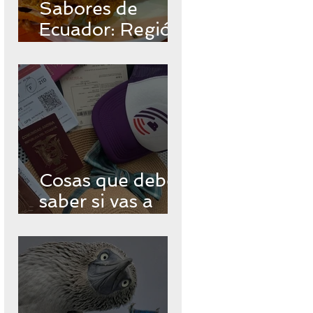
Sabores de
Ecuador: Región
Insular
Cosas que debes
saber si vas a
viajar a
Galápagos