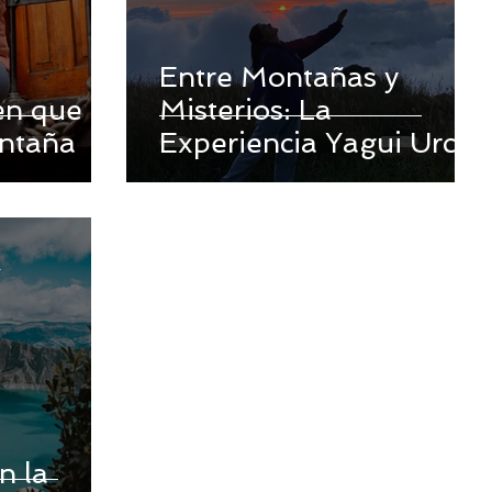
Entre Montañas y
en que
Misterios: La
ontaña
Experiencia Yagui Urco
a
n la