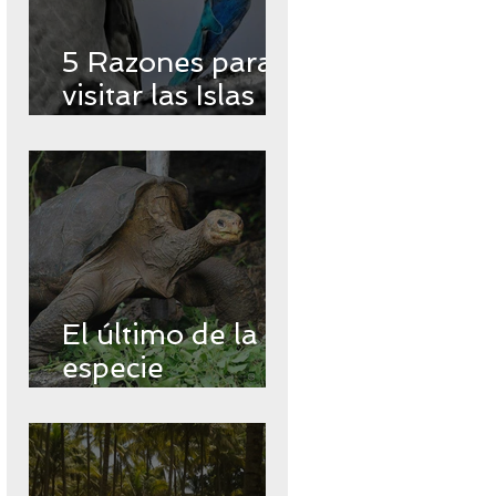
5 Razones para
visitar las Islas
Encantadas
El último de la
especie
Chelonoidos
abingdonii