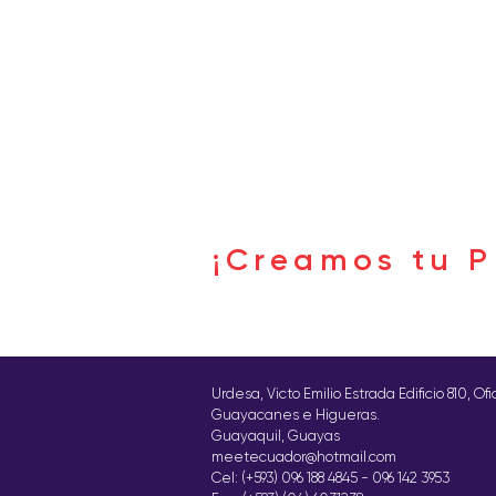
Buscar por tags
¡Creamos tu P
Síguenos
Urdesa, Victo Emilio Estrada Edificio 810, Of
Guayacanes e Higueras.
Guayaquil, Guayas
meetecuador@hotmail.com
Cel: (+593) 096 188 4845 - 096 142 3953