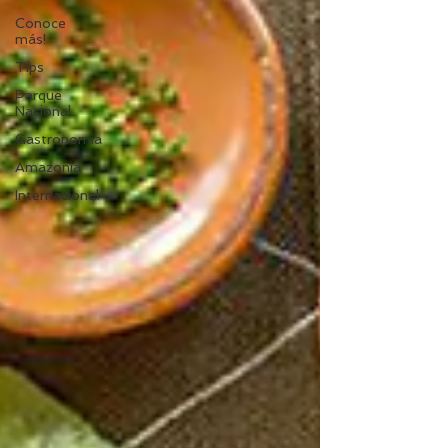
Conoce
más!
Tips
Parque
Nacional
Gastronomía
Amazonia
Internacional