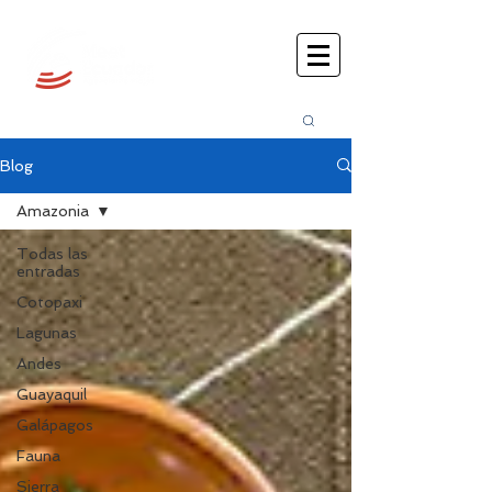
Busca
r:
Blog
Amazonia
Todas las
entradas
Cotopaxi
Lagunas
Andes
Guayaquil
Galápagos
Fauna
Sierra