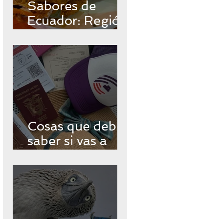
Sabores de
Ecuador: Región
Insular
Cosas que debes
saber si vas a
viajar a
Galápagos