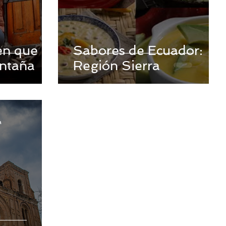
en que
Sabores de Ecuador:
ontaña
Región Sierra
a