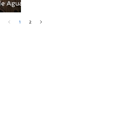
de Agua"
1
2