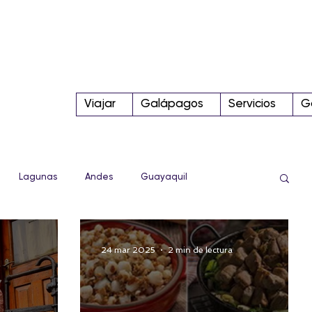
Viajar
Galápagos
Servicios
G
Lagunas
Andes
Guayaquil
Sierra
Conoce más!
Tips
Parque Nacional
24 mar 2025
2 min de lectura
Internacional