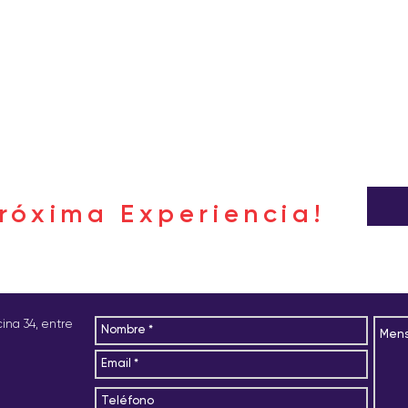
róxima Experiencia!
icina 34, entre