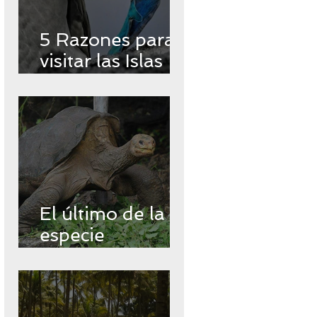
5 Razones para
visitar las Islas
Encantadas
El último de la
especie
Chelonoidos
abingdonii