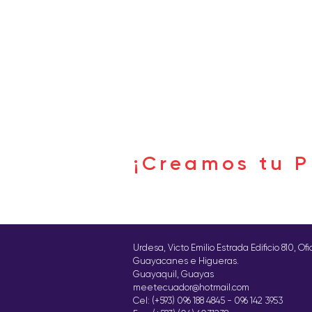
Buscar por tags
¡Creamos tu P
Síguenos
Urdesa, Victo Emilio Estrada Edificio 810, Of
Guayacanes e Higueras.
Guayaquil, Guayas
meetecuador@hotmail.com
Cel: (+593) 096 188 4845 - 096 142 3953