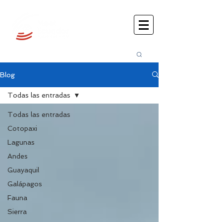
Busca
r:
Blog
Todas las entradas
Todas las entradas
Cotopaxi
Lagunas
Andes
Guayaquil
Galápagos
Fauna
Sierra