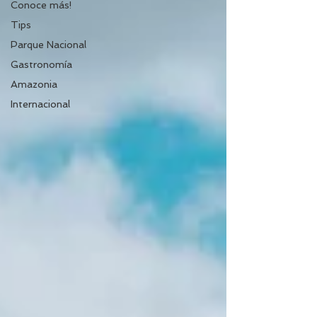
Conoce más!
Tips
Parque Nacional
Gastronomía
Amazonia
Internacional