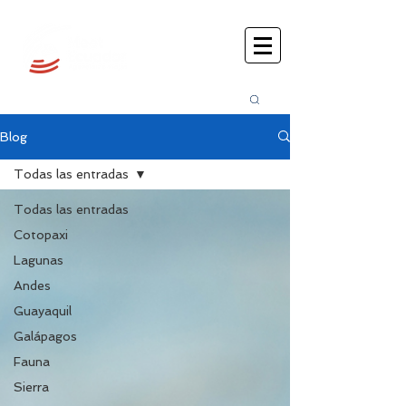
Busca
r:
Blog
Todas las entradas
Todas las entradas
Cotopaxi
Lagunas
Andes
Guayaquil
Galápagos
Fauna
Sierra