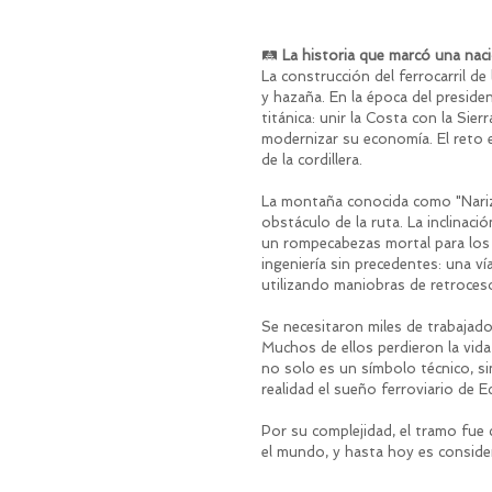
🛤️ 
La historia que marcó una nac
La construcción del ferrocarril de
y hazaña. En la época del presiden
titánica: unir la Costa con la Sier
modernizar su economía. El reto e
de la cordillera.
La montaña conocida como "Nariz
obstáculo de la ruta. La inclinaci
un rompecabezas mortal para los 
ingeniería sin precedentes: una ví
utilizando maniobras de retroceso
Se necesitaron miles de trabajado
Muchos de ellos perdieron la vid
no solo es un símbolo técnico, s
realidad el sueño ferroviario de E
Por su complejidad, el tramo fue 
el mundo, y hasta hoy es considera