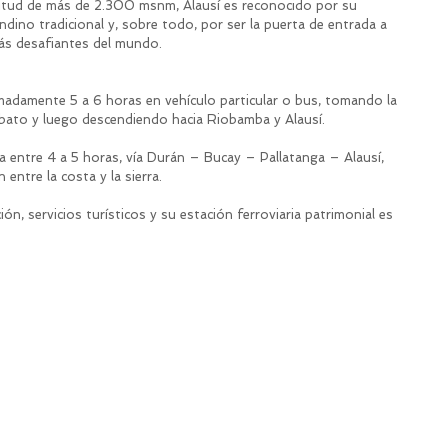
titud de más de 2.300 msnm, Alausí es reconocido por su 
andino tradicional y, sobre todo, por ser la puerta de entrada a 
ás desafiantes del mundo.
ximadamente 5 a 6 horas en vehículo particular o bus, tomando la 
bato y luego descendiendo hacia Riobamba y Alausí.
ma entre 4 a 5 horas, vía Durán – Bucay – Pallatanga – Alausí, 
entre la costa y la sierra.
ón, servicios turísticos y su estación ferroviaria patrimonial es 