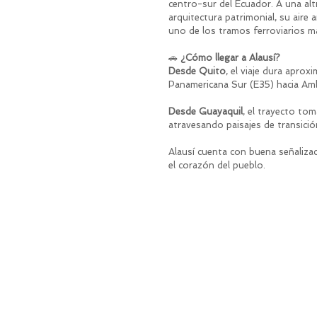
centro-sur del Ecuador. A una al
arquitectura patrimonial, su aire 
uno de los tramos ferroviarios m
🚗 
¿Cómo llegar a Alausí?
Desde Quito
, el viaje dura apro
Panamericana Sur (E35) hacia Am
Desde Guayaquil
, el trayecto to
atravesando paisajes de transición 
Alausí cuenta con buena señalizaci
el corazón del pueblo.