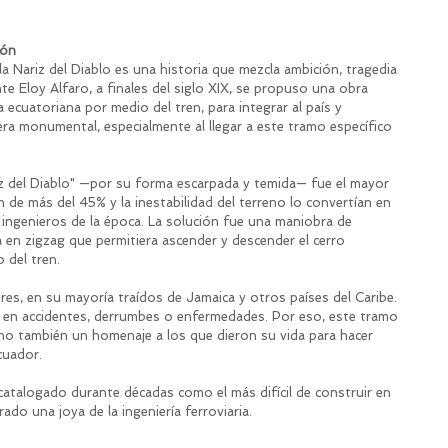
ión
 la Nariz del Diablo es una historia que mezcla ambición, tragedia 
te Eloy Alfaro, a finales del siglo XIX, se propuso una obra 
ra ecuatoriana por medio del tren, para integrar al país y 
ra monumental, especialmente al llegar a este tramo específico 
 del Diablo" —por su forma escarpada y temida— fue el mayor 
ón de más del 45% y la inestabilidad del terreno lo convertían en 
ingenieros de la época. La solución fue una maniobra de 
a en zigzag que permitiera ascender y descender el cerro 
 del tren.
res, en su mayoría traídos de Jamaica y otros países del Caribe. 
a en accidentes, derrumbes o enfermedades. Por eso, este tramo 
ino también un homenaje a los que dieron su vida para hacer 
cuador.
catalogado durante décadas como el más difícil de construir en 
do una joya de la ingeniería ferroviaria.