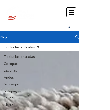
Busca
r:
Blog
Todas las entradas
Todas las entradas
Cotopaxi
Lagunas
Andes
Guayaquil
Galápagos
Fauna
Sierra