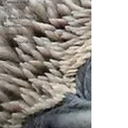
Conoce más!
Tips
Parque Nacional
Gastronomía
Amazonia
Internacional