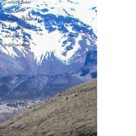
Conoce más!
Tips
Parque Nacional
Gastronomía
Amazonia
Internacional