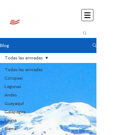
Busca
r:
Blog
Todas las entradas
Todas las entradas
Cotopaxi
Lagunas
Andes
Guayaquil
Galápagos
Fauna
Sierra