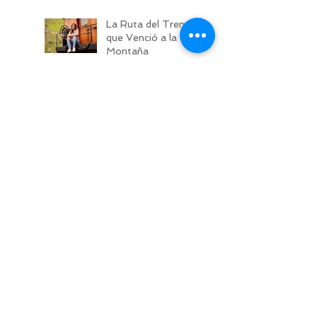
La Ruta del Tren
que Venció a la
Montaña
Entre Montañas y
Misterios: La
Experiencia Yagui
Urco
Blog - Lima
Universidad de
Guayaquil
Fanesca en
Semana Santa
Sabores de
Ecuador: Región
Insular
Sabores de