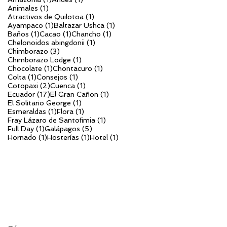
1 entrada
Animales
(1)
1 entrada
Atractivos de Quilotoa
(1)
1 entrada
1 entrada
Ayampaco
(1)
Baltazar Ushca
(1)
1 entrada
1 entrada
1 entrada
Baños
(1)
Cacao
(1)
Chancho
(1)
1 entrada
Chelonoidos abingdonii
(1)
3 entradas
Chimborazo
(3)
1 entrada
Chimborazo Lodge
(1)
1 entrada
1 entrada
Chocolate
(1)
Chontacuro
(1)
1 entrada
1 entrada
Colta
(1)
Consejos
(1)
2 entradas
1 entrada
Cotopaxi
(2)
Cuenca
(1)
17 entradas
1 entrada
Ecuador
(17)
El Gran Cañon
(1)
1 entrada
El Solitario George
(1)
1 entrada
1 entrada
Esmeraldas
(1)
Flora
(1)
1 entrada
Fray Lázaro de Santoﬁmia
(1)
1 entrada
5 entradas
Full Day
(1)
Galápagos
(5)
1 entrada
1 entrada
1 entrada
Hornado
(1)
Hosterías
(1)
Hotel
(1)