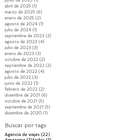
junio de 2025
(1)
1 entrada
abril de 2025
(1)
1 entrada
marzo de 2025
(6)
6 entradas
enero de 2025
(2)
2 entradas
agosto de 2024
(1)
1 entrada
julio de 2024
(1)
1 entrada
septiembre de 2023
(2)
2 entradas
agosto de 2023
(4)
4 entradas
julio de 2023
(3)
3 entradas
enero de 2023
(3)
3 entradas
octubre de 2022
(2)
2 entradas
septiembre de 2022
(2)
2 entradas
agosto de 2022
(4)
4 entradas
julio de 2022
(3)
3 entradas
junio de 2022
(1)
1 entrada
febrero de 2022
(2)
2 entradas
diciembre de 2021
(6)
6 entradas
octubre de 2021
(5)
5 entradas
septiembre de 2021
(5)
5 entradas
diciembre de 2020
(1)
1 entrada
Buscar por tags
22 entradas
Agencia de viajes
(22)
1 entrada
1 entrada
Amazonia
(1)
Andes
(1)