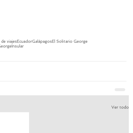
 de viajes
Ecuador
Galápagos
El Solitario George
George
Insular
Ver todo