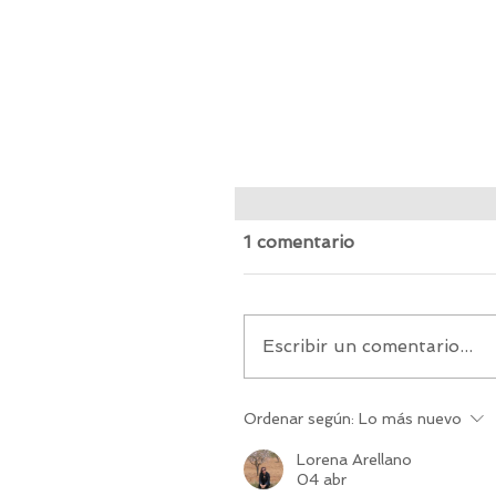
5 Razones para visitar
Ecuador: Curiosidades 
1 comentario
sorprenderán
Ecuador, a pesar de ser 
los países más pequeños 
Sudamérica, es un gigant
Escribir un comentario...
cuando hablamos de diver
historia y cultura....
Ordenar según:
Lo más nuevo
Lorena Arellano
04 abr