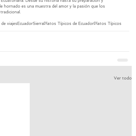
a Ecuatoriana. Desde su historia hasta su preparación y 
 hornado es una muestra del amor y la pasión que los 
radicional.
 de viajes
Ecuador
Sierra
Platos Típicos de Ecuador
Platos Típicos
Ver todo