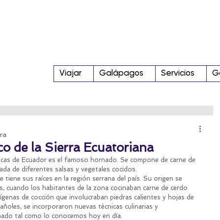
Viajar
Galápagos
Servicios
G
ra
co de la Sierra Ecuatoriana
picas de Ecuador es el famoso hornado. Se compone de carne de 
da de diferentes salsas y vegetales cocidos. 
 tiene sus raíces en la región serrana del país. Su origen se 
 cuando los habitantes de la zona cocinaban carne de cerdo 
ndígenas de cocción que involucraban piedras calientes y hojas de 
añoles, se incorporaron nuevas técnicas culinarias y 
nado tal como lo conocemos hoy en día.