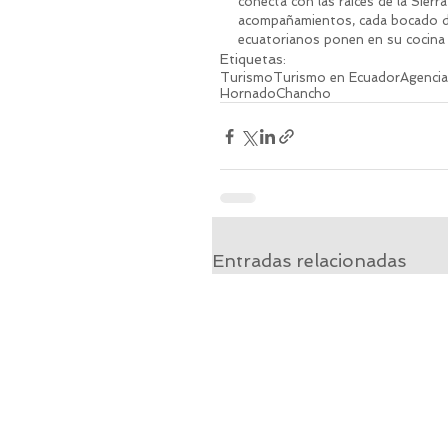
conecta con las raíces de la Sierr
acompañamientos, cada bocado de
ecuatorianos ponen en su cocina t
Etiquetas:
Turismo
Turismo en Ecuador
Agencia
Hornado
Chancho
Entradas relacionadas