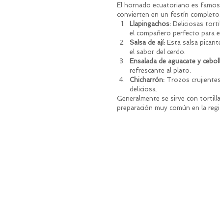
El hornado ecuatoriano es famoso
convierten en un festín completo
Llapingachos:
 Deliciosas tort
el compañero perfecto para e
Salsa de ají:
 Esta salsa picant
el sabor del cerdo.
Ensalada de aguacate y ceboll
refrescante al plato.
Chicharrón:
 Trozos crujientes
deliciosa.
Generalmente se sirve con tortill
preparación muy común en la regi