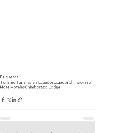
Etiquetas:
Turismo
Turismo en Ecuador
Ecuador
Chimborazo
Hotel
Hoteles
Chimborazo Lodge