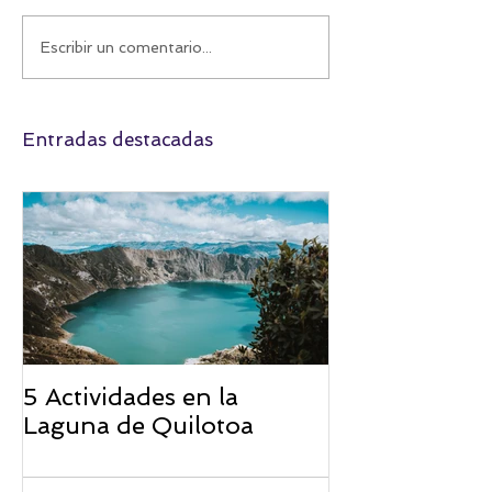
Máncora: Un paraíso
La Ruta del Tr
Escribir un comentario...
peruano que te espera
Venció a la Mo
al cruzar frontera
Entradas destacadas
5 Actividades en la
Laguna de Quilotoa