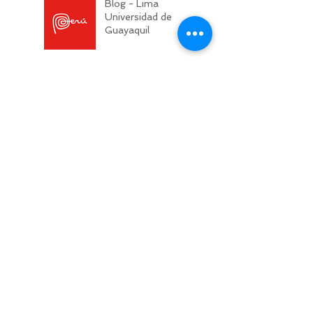
Blog - Lima
Universidad de
Guayaquil
Fanesca en
Semana Santa
Sabores de
Ecuador: Región
Insular
Sabores de
Ecuador: Región
Amazónica
Sabores de
Ecuador: Región
Sierra
Sabores de
Ecuador: Región