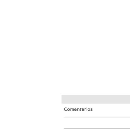
5 Razones para visitar
Ecuador: Curiosidades 
Comentarios
sorprenderán
Ecuador, a pesar de ser 
los países más pequeños 