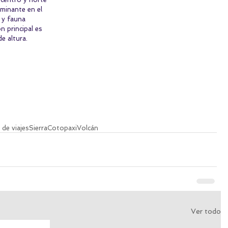
minante en el 
 y fauna 
n principal es 
e altura.
 de viajes
Sierra
Cotopaxi
Volcán
Ver todo