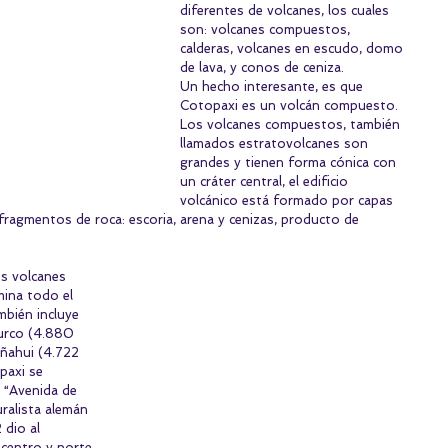
diferentes de volcanes, los cuales 
son: volcanes compuestos, 
calderas, volcanes en escudo, domo 
de lava, y conos de ceniza.
Un hecho interesante, es que 
Cotopaxi es un volcán compuesto. 
Los volcanes compuestos, también 
llamados estratovolcanes son 
grandes y tienen forma cónica con 
un cráter central, el edificio 
volcánico está formado por capas 
fragmentos de roca: escoria, arena y cenizas, producto de 
s volcanes 
ina todo el 
mbién incluye 
urco (4.880 
iñahui (4.722 
paxi se 
 “Avenida de 
ralista alemán 
dio al 
 centro y norte 