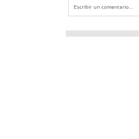
Sudamérica, es un gigant
Escribir un comentario...
cuando hablamos de diver
historia y cultura....