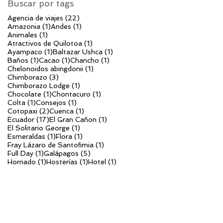
Buscar por tags
22 entradas
Agencia de viajes
(22)
1 entrada
1 entrada
Amazonia
(1)
Andes
(1)
1 entrada
Animales
(1)
1 entrada
Atractivos de Quilotoa
(1)
1 entrada
1 entrada
Ayampaco
(1)
Baltazar Ushca
(1)
1 entrada
1 entrada
1 entrada
Baños
(1)
Cacao
(1)
Chancho
(1)
1 entrada
Chelonoidos abingdonii
(1)
3 entradas
Chimborazo
(3)
1 entrada
Chimborazo Lodge
(1)
1 entrada
1 entrada
Chocolate
(1)
Chontacuro
(1)
1 entrada
1 entrada
Colta
(1)
Consejos
(1)
2 entradas
1 entrada
Cotopaxi
(2)
Cuenca
(1)
17 entradas
1 entrada
Ecuador
(17)
El Gran Cañon
(1)
1 entrada
El Solitario George
(1)
1 entrada
1 entrada
Esmeraldas
(1)
Flora
(1)
1 entrada
Fray Lázaro de Santoﬁmia
(1)
1 entrada
5 entradas
Full Day
(1)
Galápagos
(5)
1 entrada
1 entrada
1 entrada
Hornado
(1)
Hosterías
(1)
Hotel
(1)