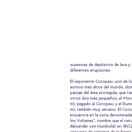
sucesivas de depósitos de lava y 
diferentes erupciones.
El imponente Cotopaxi, uno de lo
activos más altos del mundo, dom
paisaje del área protegida, que ta
otros dos más pequeños, el Mor
m), pegado al Cotopaxi, y el Rum
m), también muy cercano. El Coto
encuentra en la zona denominada
los Volcanes”, nombre que el natu
Alexander von Humboldt en 1802 
conjunto de volcanes de la Sierra