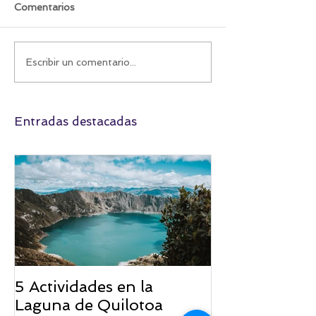
Comentarios
Máncora: Un paraíso
La Ruta del Tr
Escribir un comentario...
peruano que te espera
Venció a la Mo
al cruzar frontera
Entradas destacadas
5 Actividades en la
Laguna de Quilotoa