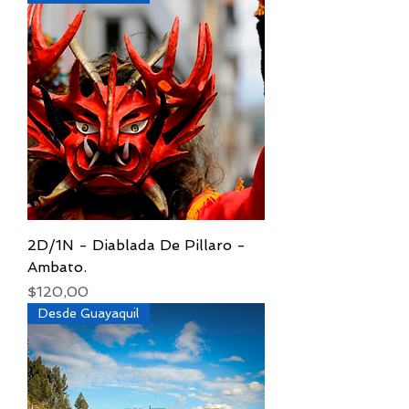
2D/1N - Diablada De Pillaro -
Ambato.
Precio
$120,00
Desde Guayaquil