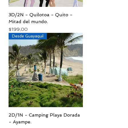
3D/2N - Quilotoa - Quito -
Mitad del mundo.
Precio
$199,00
Desde Guayaquil
2D/1N - Camping Playa Dorada
- Ayampe.