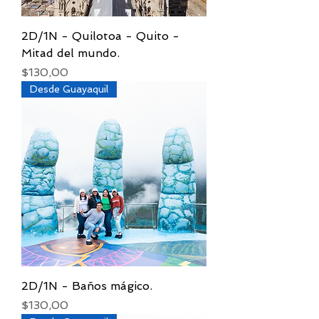
2D/1N - Quilotoa - Quito -
Mitad del mundo.
Precio
$130,00
Desde Guayaquil
2D/1N - Baños mágico.
Precio
$130,00