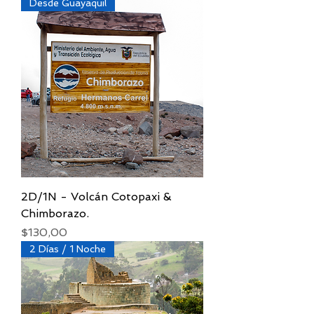
Desde Guayaquil
2D/1N - Volcán Cotopaxi &
Chimborazo.
Precio
$130,00
2 Días / 1 Noche