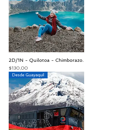
2D/1N - Quilotoa - Chimborazo.
Precio
$130,00
Desde Guayaquil