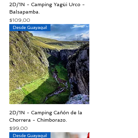
2D/1N - Camping Yagüi Urco -
Balsapamba.
Precio
$109,00
Desde Guayaquil
2D/1N - Camping Cañón de la
Chorrera - Chimborazo.
Precio
$99,00
Desde Guayaquil