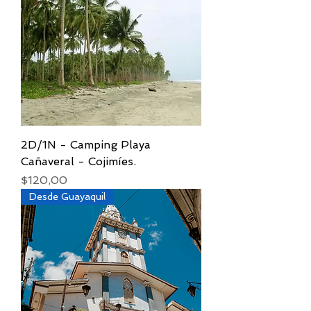
2D/1N - Camping Playa
Cañaveral - Cojimíes.
Precio
$120,00
Desde Guayaquil