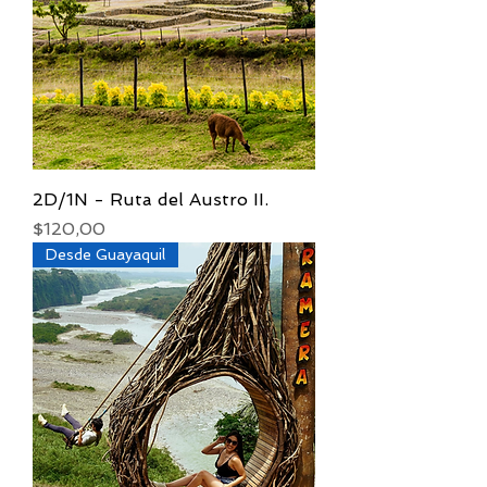
2D/1N - Ruta del Austro II.
Precio
$120,00
Desde Guayaquil