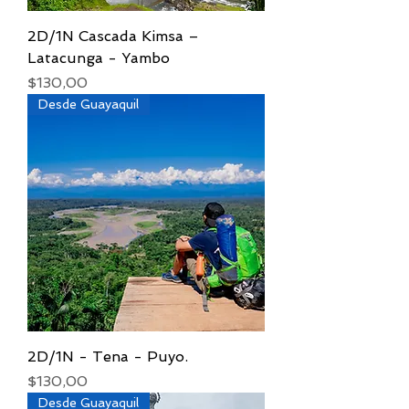
2D/1N Cascada Kimsa –
Latacunga - Yambo
Precio
$130,00
Desde Guayaquil
2D/1N - Tena - Puyo.
Precio
$130,00
Desde Guayaquil