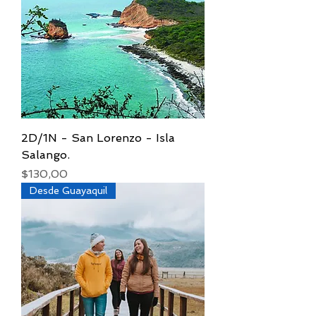
2D/1N - San Lorenzo - Isla
Salango.
Precio
$130,00
Desde Guayaquil