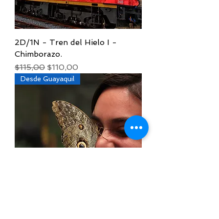
2D/1N - Tren del Hielo I -
Chimborazo.
Precio
Precio de oferta
$115,00
$110,00
Desde Guayaquil
2D/1N - Mindo - Cascada