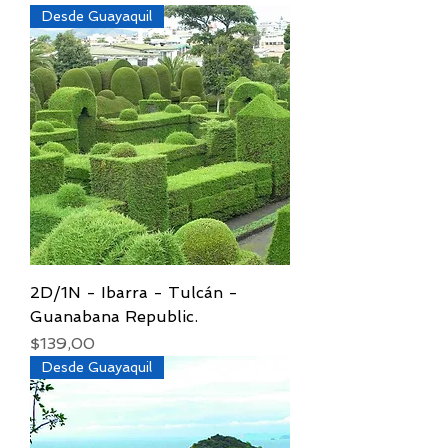
Desde Guayaquil
2D/1N - Ibarra - Tulcán -
Guanabana Republic.
Precio
$139,00
Desde Guayaquil