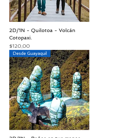
2D/1N - Quilotoa - Volcán
Cotopaxi.
Precio
$120,00
Desde Guayaquil