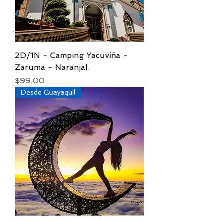
2D/1N - Camping Yacuviña -
Zaruma - Naranjal.
Precio
$99,00
Desde Guayaquil