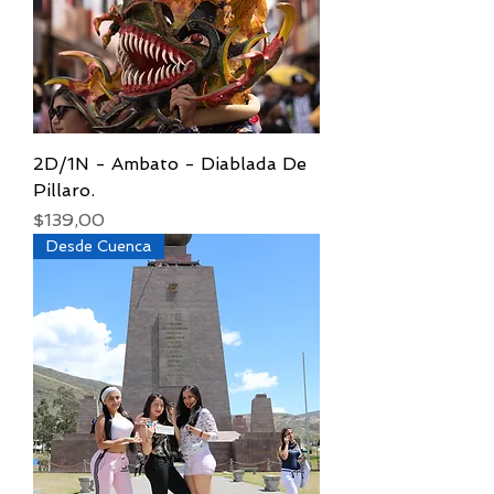
2D/1N - Ambato - Diablada De
Pillaro.
Precio
$139,00
Desde Cuenca