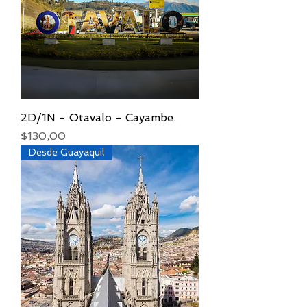
2D/1N - Otavalo - Cayambe.
Precio
$130,00
Desde Guayaquil