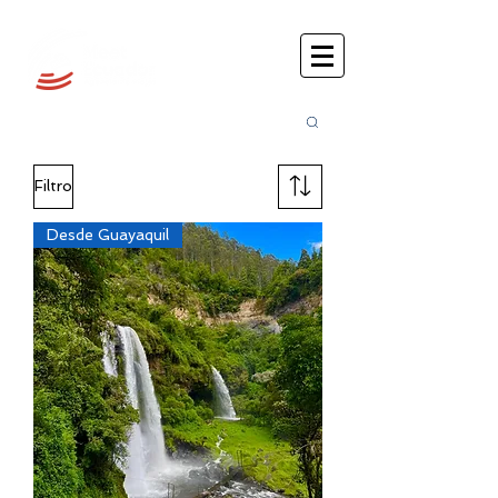
Busca
r:
Filtro
Desde Guayaquil