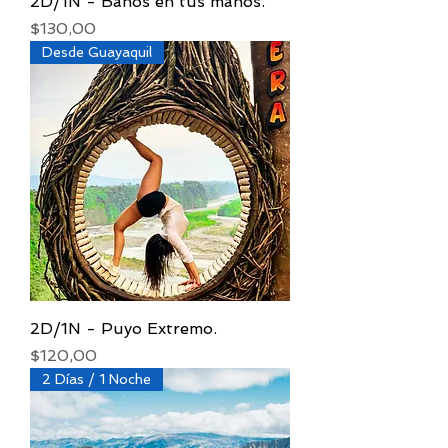
2D/1N - Baños en tus manos.
Precio
$130,00
Desde Guayaquil
2D/1N - Puyo Extremo.
Precio
$120,00
2 Días / 1 Noche