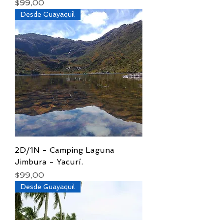
Precio
$99,00
Desde Guayaquil
2D/1N - Camping Laguna
Jimbura - Yacurí.
Precio
$99,00
Desde Guayaquil