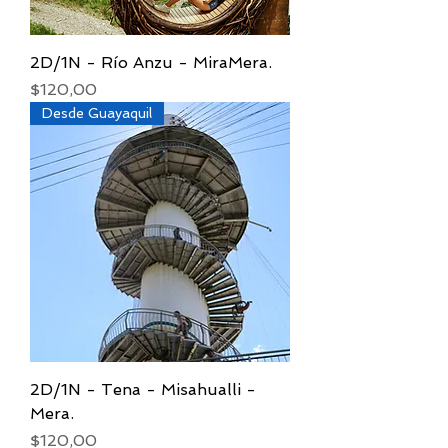
2D/1N - Río Anzu - MiraMera.
Precio
$120,00
Desde Guayaquil
2D/1N - Tena - Misahualli -
Mera.
Precio
$120,00