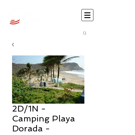
Busca
r:
2D/1N -
Camping Playa
Dorada -