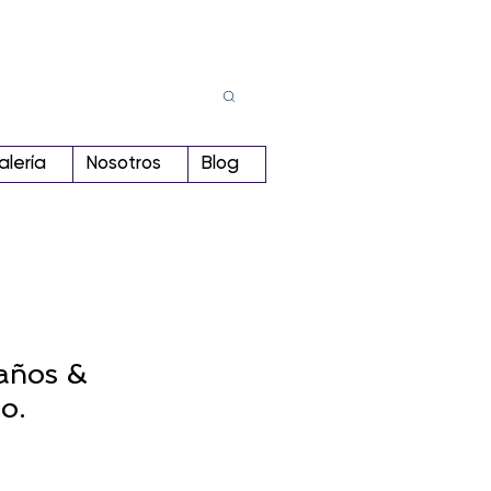
Busca
r:
alería
Nosotros
Blog
años &
o.