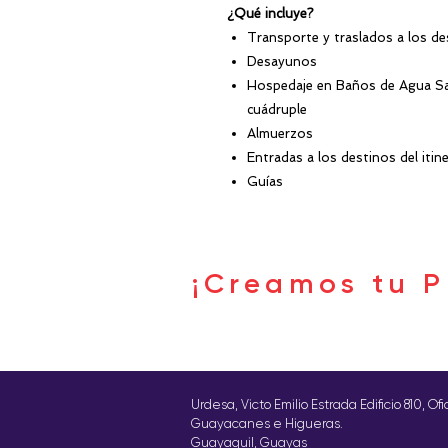
¿Qué incluye?
Transporte y traslados a los de
Desayunos
Hospedaje en Baños de Agua San
cuádruple
Almuerzos
Entradas a los destinos del itine
Guías
¡Creamos tu P
Urdesa, Victo Emilio Estrada Edificio 810, Of
Guayacanes e Higueras.
Guayaquil, Guayas