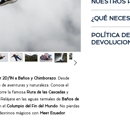
NUESTROS 
Costo de Paseo 
Retorno:
Domingo 9 
msnm)"
Entradas o ticket
desde
Riobamba
Visita al
Segundo
Si has participado e
Gastos no especi
msnm)"
¿QUÉ NECES
eres acreedor al
10%
Visita a la
Lagun
Para aprovechar es
Almuerzo en Ri
Botellas de agua
opinión
con respecto 
POLÍTICA D
Retorno a Guayaq
Ropa para
frío
(C
participado en nues
DEVOLUCIO
gorros, calentad
obtienes el descuen
Zapatos cómodos
Para reservar tu cup
Ropa deportiva p
Los valores de rese
Protector solar y
reembolsables
en ca
Kit de
aseo
perso
transferibles a otros
Documentos per
⚠ Puede revisar los
ur 2D/1N a Baños y Chimborazo
. Desde
Cámara (Opciona
de reservas y cance
En caso de usar 
 de aventuras y naturaleza. Conoce el
siguiente link:
Términ
corre la famosa
Ruta de las Cascadas
y
. Relájate en las aguas termales de
Baños de
n el
Columpio del Fin del Mundo
. No pierdas
 destinos mágicos con
Meet Ecuador
.