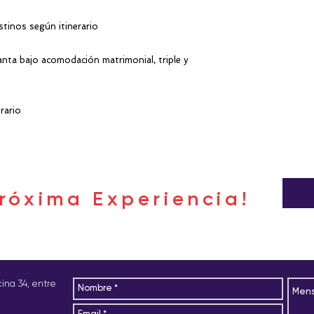
stinos según itinerario
ta bajo acomodación matrimonial, triple y
rario
róxima Experiencia!
icina 34, entre