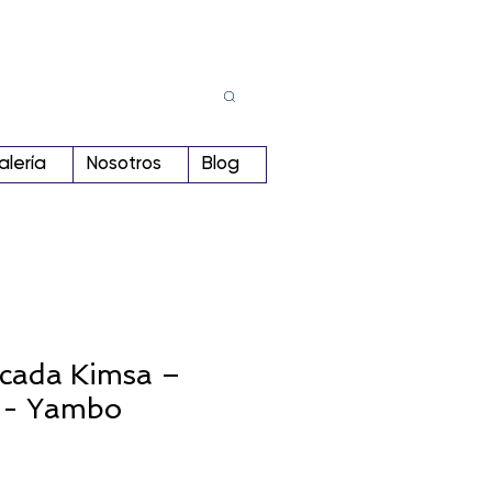
Busca
r:
alería
Nosotros
Blog
cada Kimsa –
 - Yambo