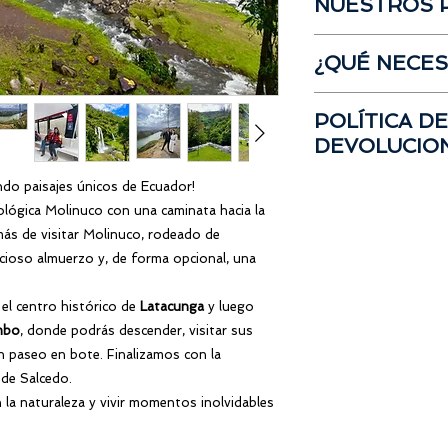
NUESTROS 
Entradas no espec
Retorno:
15:00 p.m
Almuerzo
Retorno a Guayaq
Si has participado e
¿QUÉ NECES
eres acreedor al
10%
Para aprovechar es
Botellas de agua
opinión
con respecto 
POLÍTICA D
Zapatos cómodos
participado en nues
DEVOLUCIO
Protector solar y
obtienes el descuen
1 impermeable se
Para reservar tu cup
Kit de aseo perso
ndo paisajes únicos de Ecuador!
Los valores de rese
Cámara (Opciona
ológica Molinuco con una caminata hacia la
reembolsables
en ca
En caso de usar 
más de visitar Molinuco, rodeado de
transferibles a otros
Documentos per
icioso almuerzo y, de forma opcional, una
⚠ Puede revisar los 
Implementos de B
de reservas y cancel
etc)
el centro histórico de
Latacunga
y luego
siguiente link:
Términ
mbo
, donde podrás descender, visitar sus
n paseo en bote. Finalizamos con la
 de Salcedo.
 la naturaleza y vivir momentos inolvidables