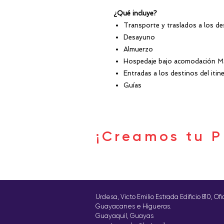
¿Qué incluye?
Transporte y traslados a los de
Desayuno
Almuerzo
Hospedaje bajo acomodación Mat
Entradas a los destinos del itine
Guías
¡Creamos tu P
Urdesa, Victo Emilio Estrada Edificio 810, Of
Guayacanes e Higueras.
Guayaquil, Guayas