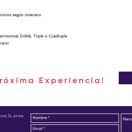
stinos según itinerario
rimonial, Doble, Triple o Cuádruple
rario
róxima Experiencia!
icina 34, entre