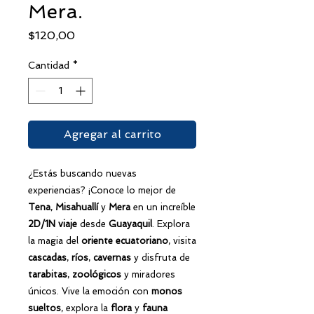
Mera.
Precio
$120,00
Cantidad
*
Agregar al carrito
¿Estás buscando nuevas
experiencias? ¡Conoce lo mejor de
Tena
,
Misahuallí
y
Mera
en un increíble
2D/1N
viaje
desde
Guayaquil
. Explora
la magia del
oriente ecuatoriano
, visita
cascadas
,
ríos
,
cavernas
y disfruta de
tarabitas
,
zoológicos
y miradores
únicos. Vive la emoción con
monos
sueltos
, explora la
flora
y
fauna