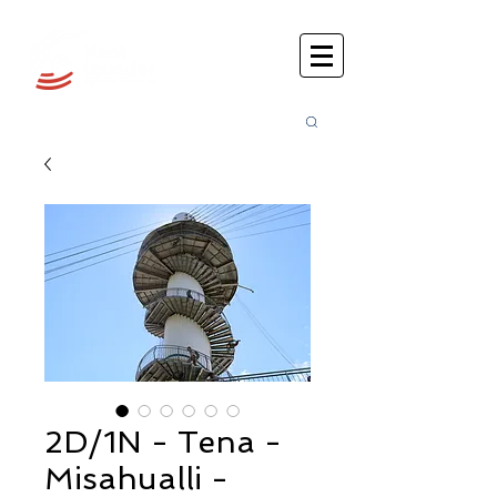
Busca
r:
2D/1N - Tena -
Misahualli -