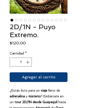
2D/1N - Puyo
Extremo.
Precio
$120,00
Cantidad
*
Agregar al carrito
¿Estás listo para un
viaje
lleno de
adrenalina
y
misterio
? Embárcate en
un
tour 2D/1N desde Guayaquil
hacia
la impresionante
Amazonía
de
Puyo
.