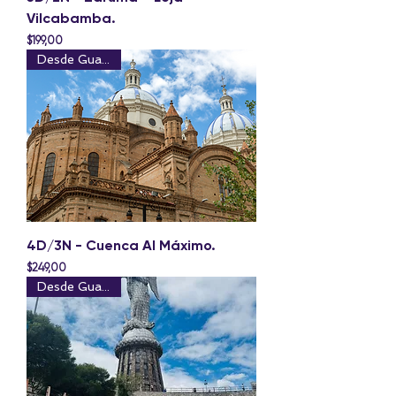
Vilcabamba.
Precio
$199,00
Desde Guayaquil
4D/3N - Cuenca Al Máximo.
Precio
$249,00
Desde Guayaquil