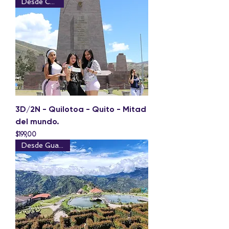
Desde Cuenca
3D/2N - Quilotoa - Quito - Mitad
del mundo.
Precio
$199,00
Desde Guayaquil