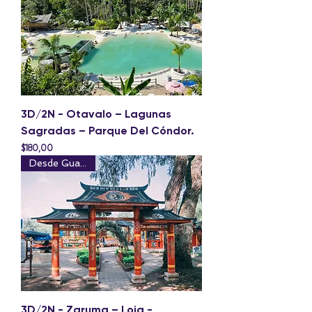
3D/2N - Otavalo – Lagunas
Sagradas – Parque Del Cóndor.
Precio
$180,00
Desde Guayaquil
3D/2N - Zaruma – Loja -