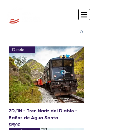
Busca
r:
Desde Manta
2D/1N - Tren Nariz del Diablo -
Baños de Agua Santa
Precio
$169,00