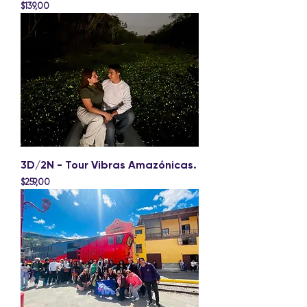
Precio
$139,00
3D/2N - Tour Vibras Amazónicas.
Precio
$259,00