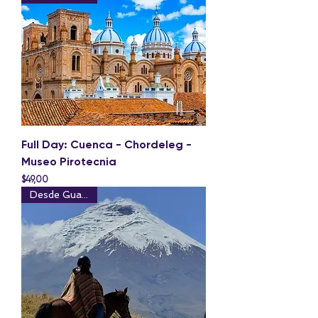
Full Day: Cuenca - Chordeleg -
Museo Pirotecnia
Precio
$49,00
Desde Guayaquil