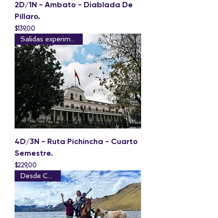
2D/1N - Ambato - Diablada De
Pillaro.
Precio
$139,00
Salidas experimentales
4D/3N - Ruta Pichincha - Cuarto
Semestre.
Precio
$229,00
Desde Cuenca