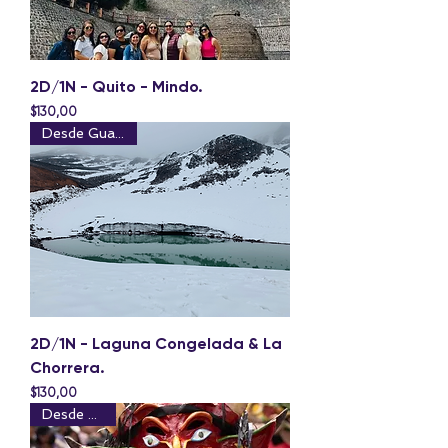
2D/1N - Quito - Mindo.
Precio
$130,00
Desde Guayaquil
2D/1N - Laguna Congelada & La
Chorrera.
Precio
$130,00
Desde Quito