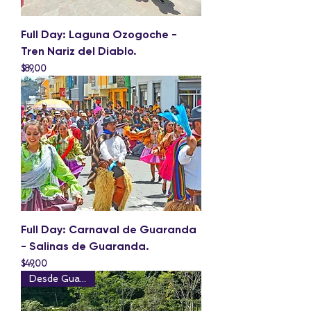
Full Day: Laguna Ozogoche -
Tren Nariz del Diablo.
Precio
$89,00
Full Day: Carnaval de Guaranda
- Salinas de Guaranda.
Precio
$49,00
Desde Guayaquil