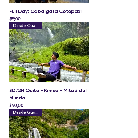
Full Day: Cabalgata Cotopaxi
Precio
$89,00
Desde Guayaquil
3D/2N Quito - Kimsa - Mitad del
Mundo
Precio
$190,00
Desde Guayaquil