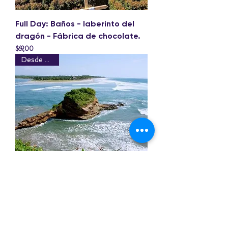
Full Day: Baños - laberinto del
dragón - Fábrica de chocolate.
Precio
$69,00
Desde Quito
Full Day: Atacames - Tonsupa.
Precio
$55,00
Desde Quito