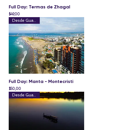
Full Day: Termas de Zhagal
Precio
$49,00
Desde Guayaquil
Full Day: Manta - Montecristi
Precio
$50,00
Desde Guayaquil