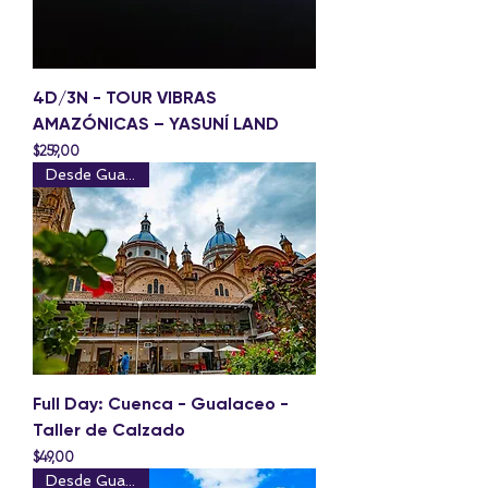
4D/3N - TOUR VIBRAS
AMAZÓNICAS – YASUNÍ LAND
Precio
$259,00
Desde Guayaquil
Full Day: Cuenca - Gualaceo -
Taller de Calzado
Precio
$49,00
Desde Guayaquil