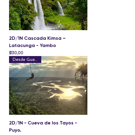
2D/1N Cascada Kimsa –
Latacunga - Yambo
Precio
$130,00
Desde Guayaquil
2D/1N - Cueva de los Tayos -
Puyo.