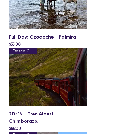
Full Day: Ozogoche - Palmira.
Precio
$55,00
Desde Cuenca
2D/1N - Tren Alausí -
Chimborazo.
Precio
$169,00