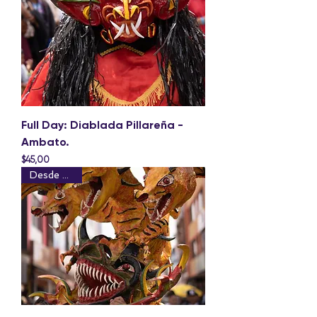
Full Day: Diablada Pillareña -
Ambato.
Precio
$45,00
Desde Quito