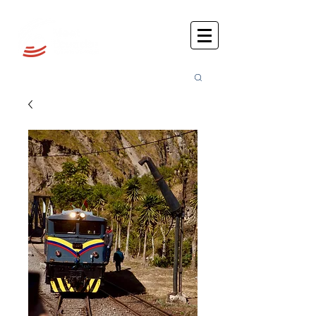
Busca
r: