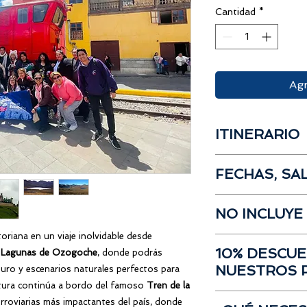
Cantidad
*
Agr
ITINERARIO
Salida desde
Gua
FECHAS, SA
Box Lunch
Recorrido
Lagun
Salida
desde Guayaq
Visita Laguna de
NO INCLUYE
Lugar:
Gasolinera She
Trek al mirador, 
José Joaquín de Olm
interpretación del
toriana en un viaje inolvidable desde
Propinas
02:00 a.m.
Almuerzo
10% DESCU
Lagunas de Ozogoche
, donde podrás
Desayuno
Llegada a GYE:
21:3
Visita al pueblito
NUESTROS 
 puro y escenarios naturales perfectos para
Gastos no especi
Recorrido en
Tre
ntura continúa a bordo del famoso
Tren de la
Retorno a Guayaq
Si has participado e
ferroviarias más impactantes del país, donde