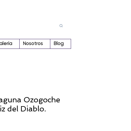
Busca
r:
alería
Nosotros
Blog
 Laguna Ozogoche
z del Diablo.