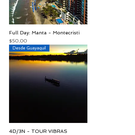
Full Day: Manta - Montecristi
Precio
$50,00
Desde Guayaquil
4D/3N - TOUR VIBRAS