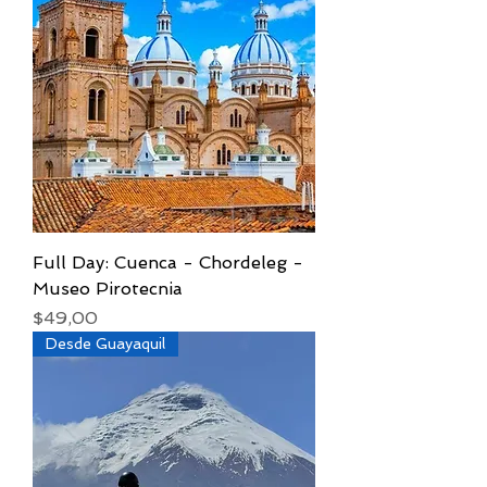
Full Day: Cuenca - Chordeleg -
Museo Pirotecnia
Precio
$49,00
Desde Guayaquil