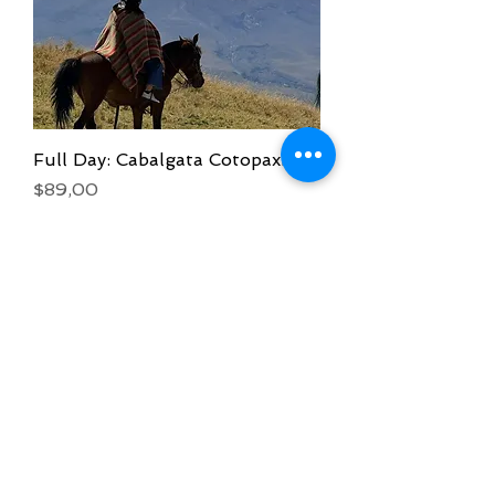
Full Day: Cabalgata Cotopaxi
Precio
$89,00
Desde Guayaquil