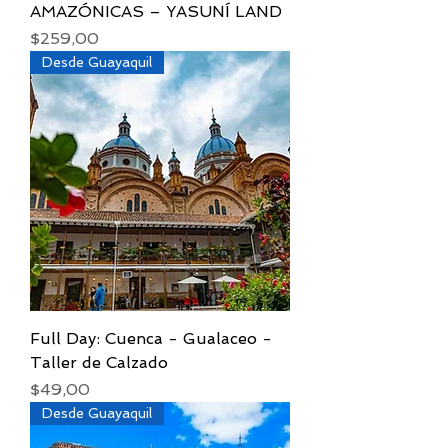
AMAZÓNICAS – YASUNÍ LAND
Precio
$259,00
Desde Guayaquil
Full Day: Cuenca - Gualaceo -
Taller de Calzado
Precio
$49,00
Desde Guayaquil