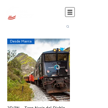
Busca
r:
Desde Manta
2D/1N - Tren Nariz del Diablo -