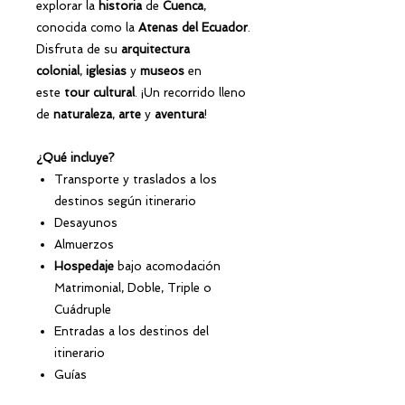
explorar la
historia
de
Cuenca
,
conocida como la
Atenas del Ecuador
.
Disfruta de su
arquitectura
colonial
,
iglesias
y
museos
en
este
tour
cultural
. ¡Un recorrido lleno
de
naturaleza
,
arte
y
aventura
!
¿Qué incluye?
Transporte y traslados a los
destinos según itinerario
Desayunos
Almuerzos
Hospedaje
bajo acomodación
Matrimonial, Doble, Triple o
Cuádruple
Entradas a los destinos del
itinerario
Guías