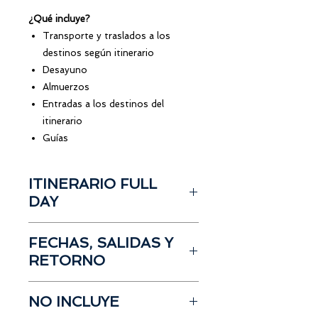
¿Qué incluye?
Transporte y traslados a los
destinos según itinerario
Desayuno
Almuerzos
Entradas a los destinos del
itinerario
Guías
ITINERARIO FULL
DAY
Salida desde Manta / Portoviejo
FECHAS, SALIDAS Y
Box Lunch a bordo
RETORNO
Visita Mirados San Miguel de los
Bancos
Fecha del Tour:
Sábado 2 de
Traslado a Mindo
NO INCLUYE
Noviembre
Tarabita de Montaña 530
Salida
desde Manta / Portoviejo