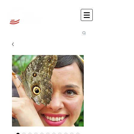
Busca
r: