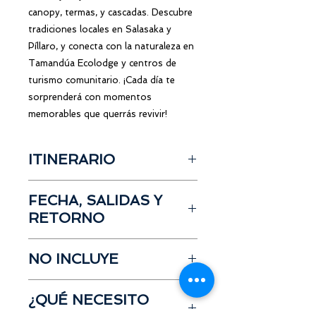
canopy, termas, y cascadas. Descubre
tradiciones locales en Salasaka y
Píllaro, y conecta con la naturaleza en
Tamandúa Ecolodge y centros de
turismo comunitario. ¡Cada día te
sorprenderá con momentos
memorables que querrás revivir!
ITINERARIO
DÍA 1
FECHA, SALIDAS Y
Salida desde Hotel
RETORNO
Visita al Puerto Santa Ana
Visita al Malecon 2000
Salida desde Guayaquil
Paseo en River dock
NO INCLUYE
Punto de salida:
Hospedaje
Paseo en Aerovia
local
Visita al Parque Histórico de
Propinas
Hora salida:
08h00am
Guayaquil.
¿QUÉ NECESITO
Meriendas
Retorno:
14:30pm desde
Rertorno al Hotel
Costo de actividades opcionales