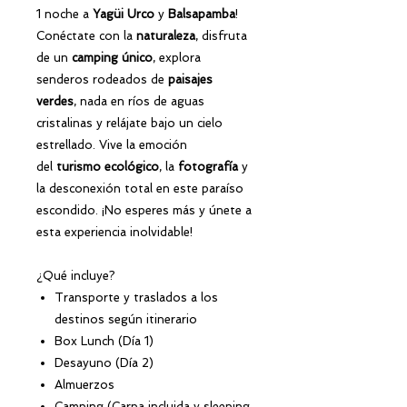
1 noche a
Yagüi Urco
y
Balsapamba
!
Conéctate con la
naturaleza
, disfruta
de un
camping único
, explora
senderos rodeados de
paisajes
verdes
, nada en ríos de aguas
cristalinas y relájate bajo un cielo
estrellado. Vive la emoción
del
turismo ecológico
, la
fotografía
y
la desconexión total en este paraíso
escondido. ¡No esperes más y únete a
esta experiencia inolvidable!
¿Qué incluye?
Transporte y traslados a los
destinos según itinerario
Box Lunch (Día 1)
Desayuno (Día 2)
Almuerzos
Camping (Carpa incluida y sleeping