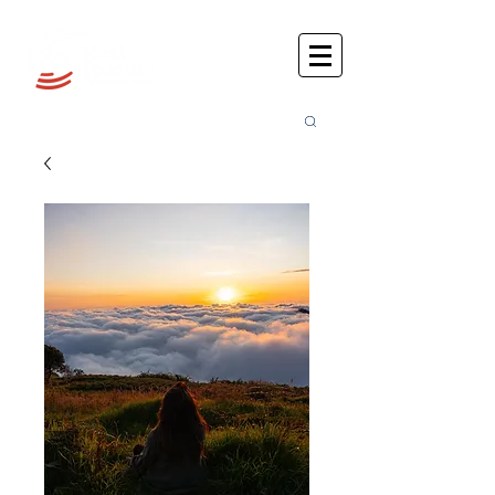
Busca
r: