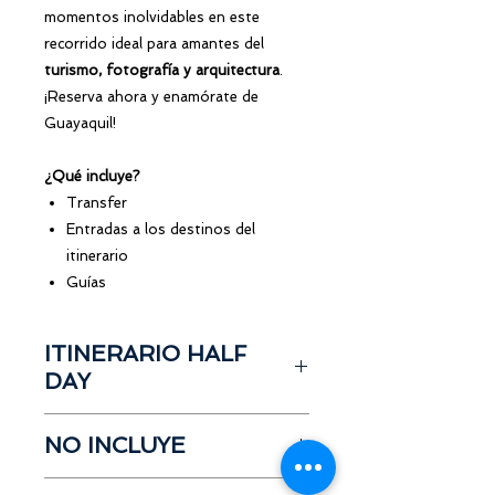
momentos inolvidables en este
recorrido ideal para amantes del
turismo, fotografía y arquitectura
.
¡Reserva ahora y enamórate de
Guayaquil!
¿Qué incluye?
Transfer
Entradas a los destinos del
itinerario
Guías
ITINERARIO HALF
DAY
Plaza Seminario
NO INCLUYE
Catedral Guayaquil
Plaza de la administración
Propinas
Iglesia San Francisco