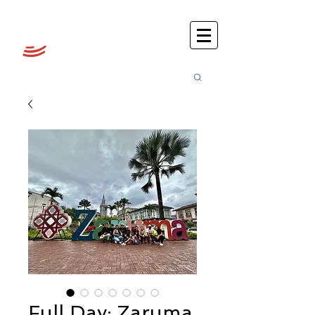
Busca
r:
Full Day: Zaruma