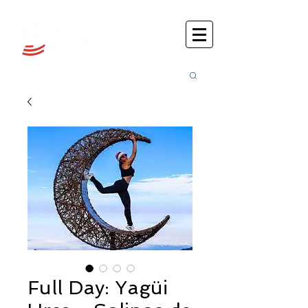
Busca
r:
Full Day: Yagüi