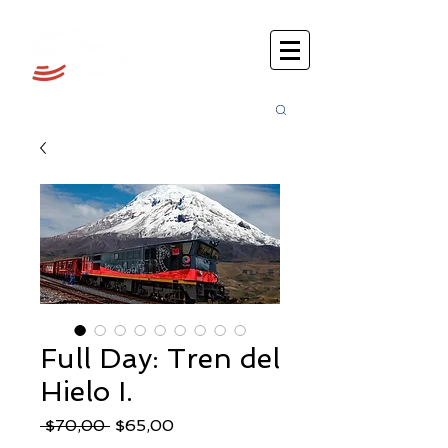
Busca
r:
Full Day: Tren del
Hielo I.
Precio
Precio
 $70,00 
$65,00
de