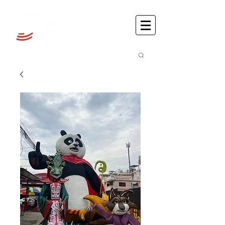
Busca
r: