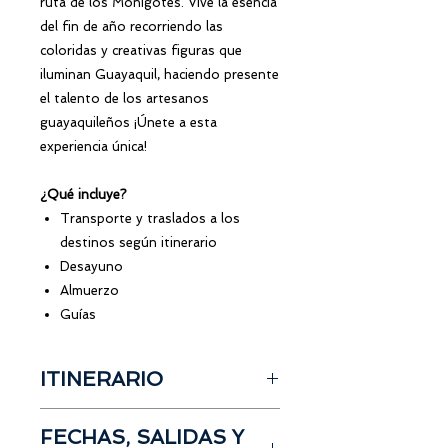
ruta de los Monigotes. Vive la esencia
del fin de año recorriendo las
coloridas y creativas figuras que
iluminan Guayaquil, haciendo presente
el talento de los artesanos
guayaquileños ¡Únete a esta
experiencia única!
¿Qué incluye?
Transporte y traslados a los
destinos según itinerario
Desayuno
Almuerzo
Guías
ITINERARIO
Salida desde Cuenca
FECHAS, SALIDAS Y
Desayuno