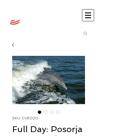
Busca
r:
SKU: CUE020
Full Day: Posorja