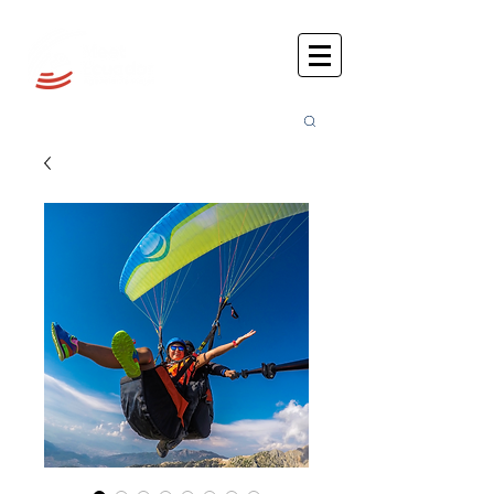
Busca
r: