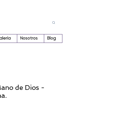
Busca
r:
alería
Nosotros
Blog
Mano de Dios -
a.