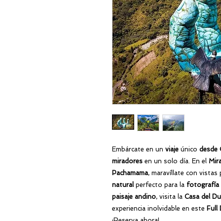
Embárcate en un
viaje
único
desde 
miradores
en un solo día. En el
Mir
Pachamama
, maravíllate con vista
natural
perfecto para la
fotografía
paisaje andino
, visita la
Casa del D
experiencia inolvidable en este
Full
¡Reserva ahora!