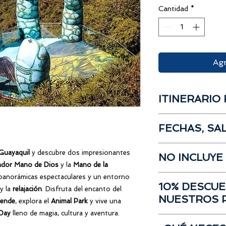
Cantidad
*
Agr
ITINERARIO 
Salida desde Gua
FECHAS, SA
Box lonch a bor
Visita en chiva a
Salida
desde Guayaq
Casa del duen
Guayaquil
y descubre dos impresionantes
NO INCLUYE
Lugar:
Gasolinera Te
Recorrido Animal
ador Mano de Dios
y la
Mano de la
José Joaquín de Olm
Actividad
opciona
s panorámicas espectaculares y un entorno
Propinas
00:30 am
.
Beso de la lun
10% DESCU
Desayuno
y la
relajación
. Disfruta del encanto del
Llegada a Gye:
22:0
Alas del cond
NUESTROS 
Deportes extrem
uende
, explora el
Animal Park
y vive una
Nido
Próximas fechas
Gastos no especi
 Day
lleno de magia, cultura y aventura.
Visita a la Man
Si has participado e
Deportes extrem