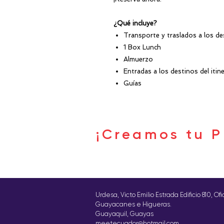
¿Qué incluye?
Transporte y traslados a los de
1 Box Lunch
Almuerzo
Entradas a los destinos del itine
Guías
¡Creamos tu P
Urdesa, Victo Emilio Estrada Edificio 810, Of
Guayacanes e Higueras.
Guayaquil, Guayas
meetecuador@hotmail.com