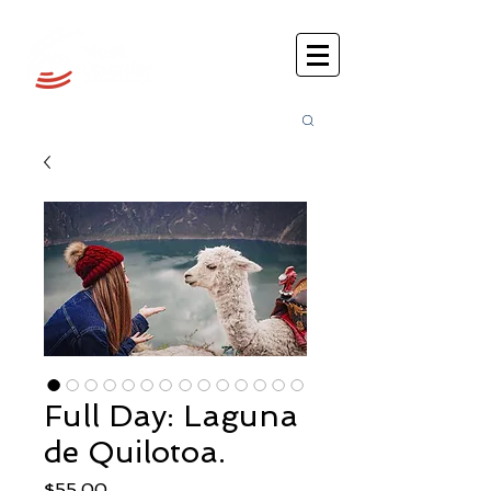
Busca
r:
Full Day: Laguna
de Quilotoa.
Precio
$55,00