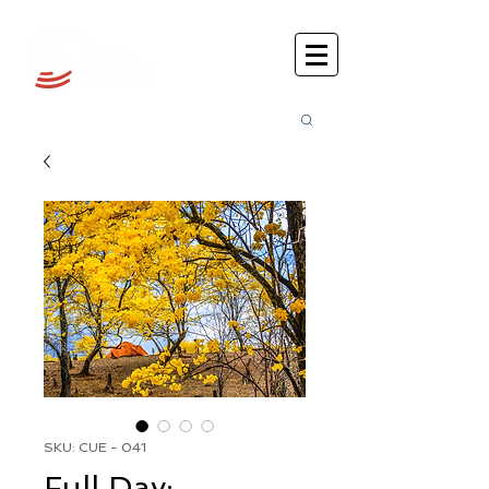
Busca
r:
SKU: CUE - 041
Full Day: