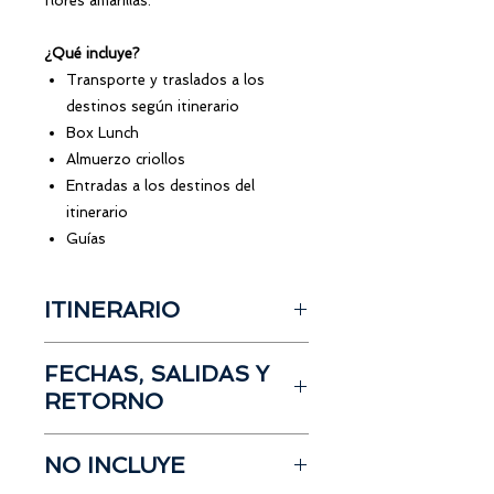
flores amarillas.
¿Qué incluye?
Transporte y traslados a los
destinos según itinerario
Box Lunch
Almuerzo criollos
Entradas a los destinos del
itinerario
Guías
ITINERARIO
Salida desde Cuenca
FECHAS, SALIDAS Y
Visita a la Hacienda
“Las Habras”
RETORNO
Recorrido por el bosque
Visita a los
Guayacanes
Fecha del tour:
Visita a la casa museo
NO INCLUYE
Plato típico campestre en
Fecha 1
Fecha 2
Colimes