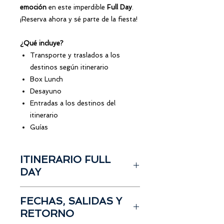
emoción
en este imperdible
Full Day
.
¡Reserva ahora y sé parte de la fiesta!
¿Qué incluye?
Transporte y traslados a los
destinos según itinerario
Box Lunch
Desayuno
Entradas a los destinos del
itinerario
Guías
ITINERARIO FULL
DAY
Salida desde
Guayaquil
FECHAS, SALIDAS Y
Box Lunch
RETORNO
Desayuno
Visita Taller de elaboración de