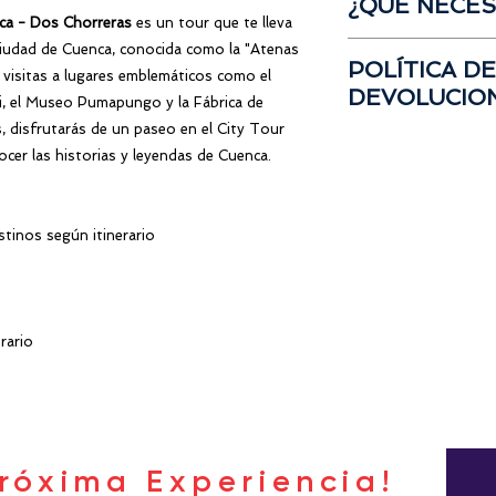
¿QUÉ NECES
eres acreedor al
10%
Ruinas de
Pumap
ca - Dos Chorreras
es un tour que te lleva
Sábado 25 de ene
Para aprovechar es
Retorno a Guayaq
Botellas de agua
ciudad de Cuenca, conocida como la "Atenas
2025; 05:00 a.m.
opinión
con respecto 
POLÍTICA D
Ropa para
frío
(C
e visitas a lugares emblemáticos como el
participado en nues
DEVOLUCIO
Zapatos cómodos
Por confirmar
obtienes el descuen
i, el Museo Pumapungo y la Fábrica de
Protector solar y
 disfrutarás de un paseo en el City Tour
Para reservar tu cup
Kit de
aseo
perso
cer las historias y leyendas de Cuenca.
Los valores de rese
Documentos per
reembolsables
en ca
Cámara (Opciona
transferibles a otros
En caso de usar 
El valor total del T
stinos según itinerario
viaje.
⚠ Puede revisar los
de reservas y cance
siguiente link:
Términ
rario
róxima Experiencia!