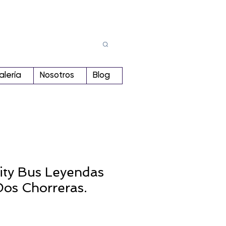
Busca
r:
alería
Nosotros
Blog
City Bus Leyendas
os Chorreras.