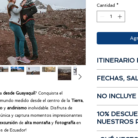
Cantidad
*
Agr
ITINERARIO 
Salida desde Gua
FECHAS, SA
Box Lunch
Visita
Iglesia Bal
Salida
desde Guayaq
País)
ca
desde Guayaquil
? Conquista el
NO INCLUYE
Lugar:
Gasolinera She
Visita al
centro d
 mundo medido desde el centro de la
Tierra
,
José Joaquín de Olm
Visita al
Primer R
mo
y
andinismo
inolvidable. Disfruta de
Propinas
02:00 a.m.
msnm)"
10% DESCU
Desayuno
única y captura momentos impresionantes
Llegada a GYE:
21:3
Visita al
Segundo
NUESTROS 
Gastos no especi
excursión
de
alta montaña
y
fotografía
en
msnm)"
Próximas salidas
s de Ecuador!
Visita a la
Lagun
Si has participado e
Almuerzo en Ri