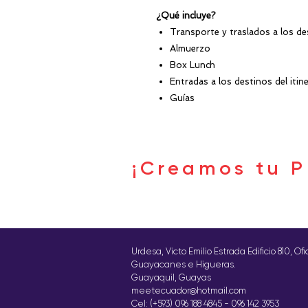
¿Qué incluye?
Transporte y traslados a los de
Almuerzo
Box Lunch
Entradas a los destinos del itine
Guías
¡Creamos tu P
Urdesa, Victo Emilio Estrada Edificio 810, Of
Guayacanes e Higueras.
Guayaquil, Guayas
meetecuador@hotmail.com
Cel: (+593) 096 188 4845 - 096 142 3953