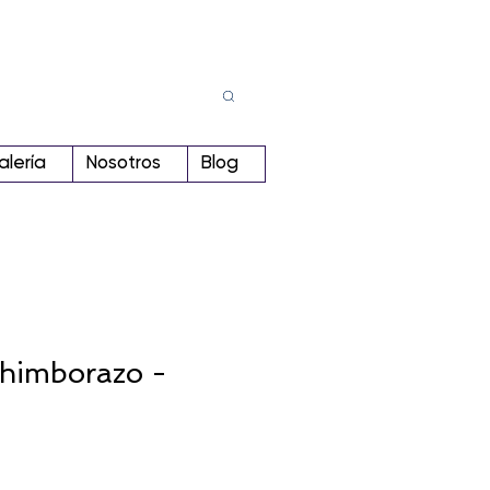
Busca
r:
alería
Nosotros
Blog
Chimborazo -